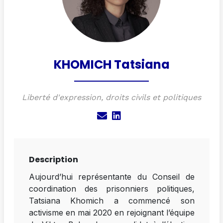
NOUS
KHOMICH Tatsiana
CONTACTER
Liberté d'expression, droits civils et politiques
Description
Aujourd’hui représentante du Conseil de
coordination des prisonniers politiques,
Tatsiana Khomich a commencé son
activisme en mai 2020 en rejoignant l’équipe